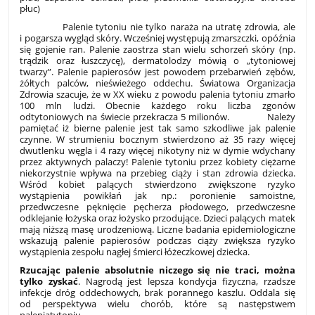
płuc)
Palenie tytoniu nie tylko naraża na utratę zdrowia, ale
i pogarsza wygląd skóry. Wcześniej występują zmarszczki, opóźnia
się gojenie ran. Palenie zaostrza stan wielu schorzeń skóry (np.
trądzik oraz łuszczycę), dermatolodzy mówią o „tytoniowej
twarzy”. Palenie papierosów jest powodem przebarwień zębów,
żółtych palców, nieświeżego oddechu. Światowa Organizacja
Zdrowia szacuje, że w XX wieku z powodu palenia tytoniu zmarło
100 mln ludzi. Obecnie każdego roku liczba zgonów
odtytoniowych na świecie przekracza 5 milionów. Należy
pamiętać iż bierne palenie jest tak samo szkodliwe jak palenie
czynne. W strumieniu bocznym stwierdzono aż 35 razy więcej
dwutlenku węgla i 4 razy więcej nikotyny niż w dymie wdychany
przez aktywnych palaczy! Palenie tytoniu przez kobiety ciężarne
niekorzystnie wpływa na przebieg ciąży i stan zdrowia dziecka.
Wśród kobiet palących stwierdzono zwiększone ryzyko
wystąpienia powikłań jak np.: poronienie samoistne,
przedwczesne pęknięcie pęcherza płodowego, przedwczesne
odklejanie łożyska oraz łożysko przodujące. Dzieci palących matek
mają niższą masę urodzeniową. Liczne badania epidemiologiczne
wskazują palenie papierosów podczas ciąży zwiększa ryzyko
wystąpienia zespołu nagłej śmierci łóżeczkowej dziecka.
Rzucając palenie absolutnie niczego się
nie traci, można
tylko zyskać
. Nagrodą
jest lepsza kondycja fizyczna, rzadsze
infekcje dróg oddechowych, brak porannego kaszlu. Oddala się
od perspektywa wielu chorób, które są następstwem
paleniatytoniu.