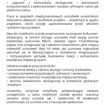
• zajęciach z komunikacji ekologicznej i warsztatach
komputerowych z wykorzystaniem narzędzi cyfrowych, takich jak
platforma Canva.
Praca w zespołach międzynarodowych umożliwiła uczestnikom
stworzenie własnych rezultatów projektu – prezentacji w języku
angielskim, które zostały zaprezentowane przed włoskimi
i polskimi nauczycielami.
Dwa dni mobilności zostały przeznaczone na program kulturowo-
edukacyjny, w ramach którego uczniowie mieli okazję poznać
dziedzictwo kulturowe Włoch, zwiedzić region Friuli-Wenecja
Julijska oraz zintegrować się z włoskimi rówieśnikami. Jakie miejsca
odwiedzili uczniowie? Było ich wiele, ale uczniowie najbardziej
zakochali się w Wenecji.Zajęcia o charakterze integracyjnym
i motywacyjnym sprzyjały budowaniu relacji i wzmacnianiu
współpracy między grupami.
Udział w projekcie przyczynił się do:
• poszerzenia wiedzy z zakresu ekologii i ochrony środowiska,
• rozwoju kompetencji językowych, cyfrowych i społecznych,
• zwiększenia otwartości na współpracę międzynarodową,
• wzrostu świadomości ekologicznej w kontekście globalnym
i lokalnym.
Uczestnicy otrzymali certyfikaty potwierdzające zdobyte
umiejętności, a sama mobilność została wysoko oceniona
zarówno przez uczniów, jak i opiekunów. W działaniach
uczestniczyło 22 uczniów oraz 2 nauczycieli-opiekunów.