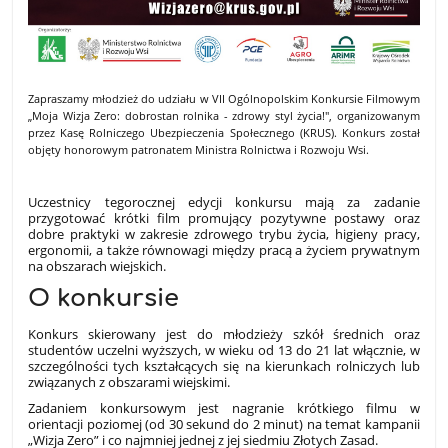
Zapraszamy młodzież do udziału w VII Ogólnopolskim Konkursie Filmowym
„Moja Wizja Zero: dobrostan rolnika - zdrowy styl życia!", organizowanym
przez Kasę Rolniczego Ubezpieczenia Społecznego (KRUS). Konkurs został
objęty honorowym patronatem Ministra Rolnictwa i Rozwoju Wsi.
Uczestnicy tegorocznej edycji konkursu mają za zadanie
przygotować krótki film promujący pozytywne postawy oraz
dobre praktyki w zakresie zdrowego trybu życia, higieny pracy,
ergonomii, a także równowagi między pracą a życiem prywatnym
na obszarach wiejskich.
O konkursie
Konkurs skierowany jest do młodzieży szkół średnich oraz
studentów uczelni wyższych, w wieku od 13 do 21 lat włącznie, w
szczególności tych kształcących się na kierunkach rolniczych lub
związanych z obszarami wiejskimi.
Zadaniem konkursowym jest nagranie krótkiego filmu w
orientacji poziomej (od 30 sekund do 2 minut) na temat kampanii
„Wizja Zero” i co najmniej jednej z jej siedmiu Złotych Zasad.