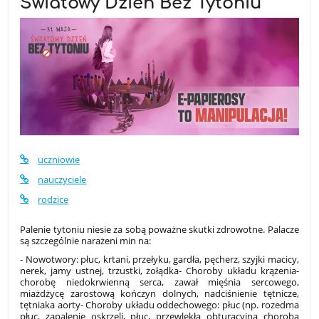
Światowy Dzień Bez Tytoniu
uczniowie
nauczyciele
rodzice
Palenie tytoniu niesie za sobą poważne skutki zdrowotne. Palacze
są szczególnie
narażeni min na:
- Nowotwory: płuc, krtani, przełyku, gardła, pęcherz, szyjki macicy,
nerek, jamy ustnej, trzustki, żołądka- Choroby układu krążenia-
chorobę niedokrwienną serca, zawał mięśnia sercowego,
miażdżycę zarostową kończyn dolnych, nadciśnienie tętnicze,
tętniaka aorty- Choroby układu oddechowego: płuc (np. rozedma
płuc, zapalenie oskrzeli, płuc, przewlekła obturacyjna choroba