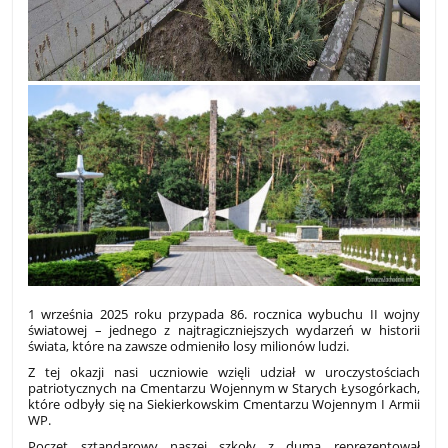
1 września 2025 roku przypada 86. rocznica wybuchu II wojny
światowej – jednego z najtragiczniejszych wydarzeń w historii
świata, które na zawsze odmieniło losy milionów ludzi.
Z tej okazji nasi uczniowie wzięli udział w uroczystościach
patriotycznych na Cmentarzu Wojennym w Starych Łysogórkach,
które odbyły się na Siekierkowskim Cmentarzu Wojennym I Armii
WP.
Poczet sztandarowy naszej szkoły z dumą reprezentował