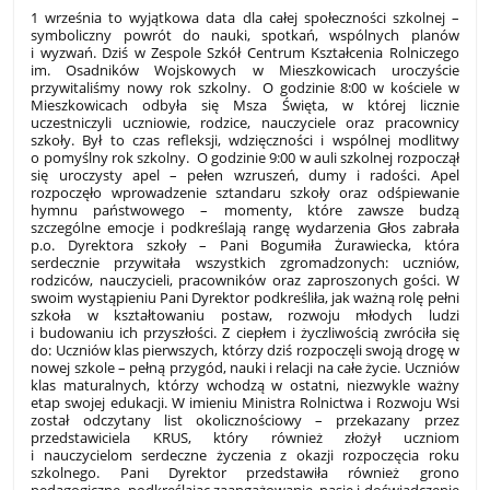
1 września to wyjątkowa data dla całej społeczności szkolnej –
symboliczny powrót do nauki, spotkań, wspólnych planów
i wyzwań. Dziś w Zespole Szkół Centrum Kształcenia Rolniczego
im. Osadników Wojskowych w Mieszkowicach uroczyście
przywitaliśmy nowy rok szkolny.
O godzinie 8:00 w kościele w
Mieszkowicach odbyła się Msza Święta, w której licznie
uczestniczyli uczniowie, rodzice, nauczyciele oraz pracownicy
szkoły. Był to czas refleksji, wdzięczności i wspólnej modlitwy
o pomyślny rok szkolny.
O godzinie 9:00 w auli szkolnej rozpoczął
się uroczysty apel – pełen wzruszeń, dumy i radości.
Apel
rozpoczęło wprowadzenie sztandaru szkoły oraz odśpiewanie
hymnu państwowego – momenty, które zawsze budzą
szczególne emocje i podkreślają rangę wydarzenia
Głos zabrała
p.o. Dyrektora szkoły – Pani Bogumiła Żurawiecka, która
serdecznie przywitała wszystkich zgromadzonych: uczniów,
rodziców, nauczycieli, pracowników oraz zaproszonych gości. W
swoim wystąpieniu Pani Dyrektor podkreśliła, jak ważną rolę pełni
szkoła w kształtowaniu postaw, rozwoju młodych ludzi
i budowaniu ich przyszłości. Z ciepłem i życzliwością zwróciła się
do:
Uczniów klas pierwszych, którzy dziś rozpoczęli swoją drogę w
nowej szkole – pełną przygód, nauki i relacji na całe życie.
Uczniów
klas maturalnych, którzy wchodzą w ostatni, niezwykle ważny
etap swojej edukacji.
W imieniu Ministra Rolnictwa i Rozwoju Wsi
został odczytany list okolicznościowy – przekazany przez
przedstawiciela KRUS, który również złożył uczniom
i nauczycielom serdeczne życzenia z okazji rozpoczęcia roku
szkolnego.
Pani Dyrektor przedstawiła również grono