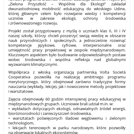
„Zielona Przyszłość – Wspólnie dla Ekologii” zakładał
dwunastodniową mobilność edukacyjną do włoskiego Udine,
której głównym celem było rozwijanie wiedzy i kompetencji
uczniów w zakresie ekologii, ochrony środowiska
i zrównoważonego rozwoju.
Projekt został przygotowany z myślą o uczniach klas II, III i IV
naszej szkoły, którzy chcieli poszerzyć swoją wiedzę w obszarze
nauk przyrodniczych i społecznych, a jednocześnie rozwinąć
kompetencje językowe, cyfrowe, interpersonalne oraz
umiejętność pracy projektowej w zespole międzynarodowym.
Kluczowym aspektem było budowanie odpowiedzialnych postaw
wobec środowiska i wspólna refleksja nad globalnymi
wyzwaniami klimatycznymi.
Współpraca z włoską organizacją partnerską Volta Società
Cooperativa pozwoliła na realizację ambitnego programu
merytorycznego, który obejmował zarówno tradycyjne formy
nauczania (wykłady, lekcje), jak i nowoczesne metody projektowe
i warsztatowe.
Zajęcia obejmowały 60 godzin intensywnej pracy edukacyjnej w
międzynarodowych grupach. Uczniowie brali udział m.in. w:
• wykładach dotyczących ekologii, odnawialnych źródeł energii,
bioróżnorodności i zanieczyszczeń środowiska,
• warsztatach poświęconych śladowi węglowemu i zielonym
technologiom,
• lekcjach terenowych w parku narodowym, które pozwoliły
na obserwację lokalnych ekosystemów,