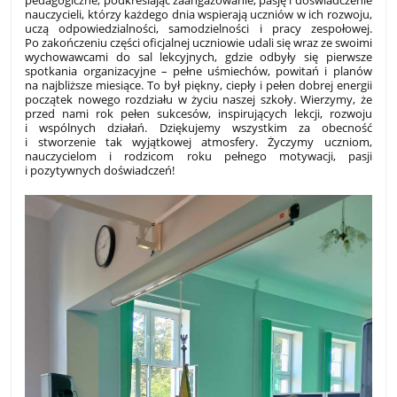
pedagogiczne, podkreślając zaangażowanie, pasję i doświadczenie
nauczycieli, którzy każdego dnia wspierają uczniów w ich rozwoju,
uczą odpowiedzialności, samodzielności i pracy zespołowej.
Po zakończeniu części oficjalnej uczniowie udali się wraz ze swoimi
wychowawcami do sal lekcyjnych, gdzie odbyły się pierwsze
spotkania organizacyjne – pełne uśmiechów, powitań i planów
na najbliższe miesiące.
To był piękny, ciepły i pełen dobrej energii
początek nowego rozdziału w życiu naszej szkoły. Wierzymy, że
przed nami rok pełen sukcesów, inspirujących lekcji, rozwoju
i wspólnych działań. Dziękujemy wszystkim za obecność
i stworzenie tak wyjątkowej atmosfery. Życzymy uczniom,
nauczycielom i rodzicom roku pełnego motywacji, pasji
i pozytywnych doświadczeń!