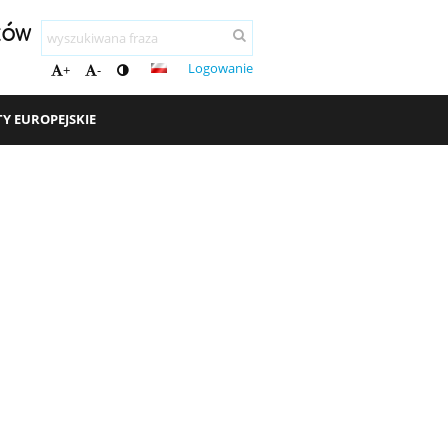
ków
Logowanie
+
-
TY EUROPEJSKIE