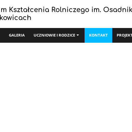
um Kształcenia Rolniczego im. Osadni
zkowicach
I
GALERIA
UCZNIOWIE I RODZICE
KONTAKT
PROJEK