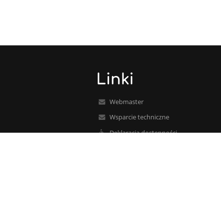
Linki
Webmaster
Wsparcie techniczne
Deklaracja dostępności
Informacje prawne
Polityka prywatności
Metryczka
Mapa strony
O nas