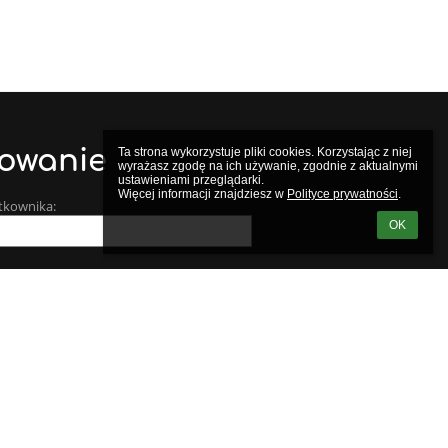
owanie
Ta strona wykorzystuje pliki cookies. Korzystając z niej 
wyrażasz zgodę na ich używanie, zgodnie z aktualnymi 
ustawieniami przeglądarki.

Więcej informacji znajdziesz w 
Polityce prywatności
.
tkownika:
OK
m loginu lub hasła