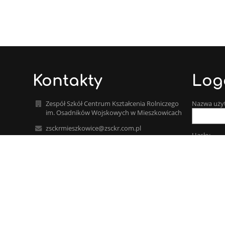
Kontakty
Log
Zespół Szkół Centrum Kształcenia Rolniczego
Nazwa uży
im. Osadników Wojskowych w Mieszkowicach
zsckrmieszkowice@zsckr.com.pl
Hasło:
dyrektor@zsckr.com.pl
914145441
Techników 1
Zapomniałe
74-505 Mieszkowice
Poland