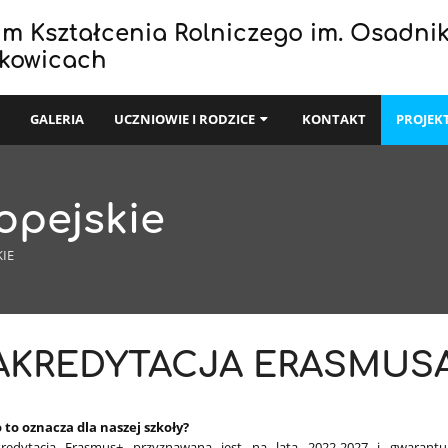
um Kształcenia Rolniczego im. Osadni
zkowicach
I
GALERIA
UCZNIOWIE I RODZICE
KONTAKT
PROJEK
opejskie
IE
AKREDYTACJA ERASMUS
 to oznacza dla naszej szkoły?
redytacja Erasmus+ przyznawana jest na lata 2022-2027 i gwarant