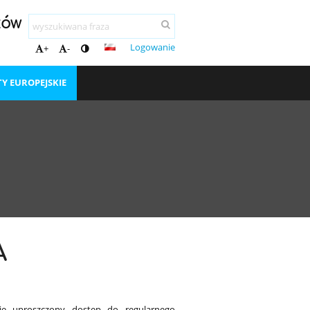
ków
Logowanie
+
-
TY EUROPEJSKIE
A
uje uproszczony dostęp do regularnego