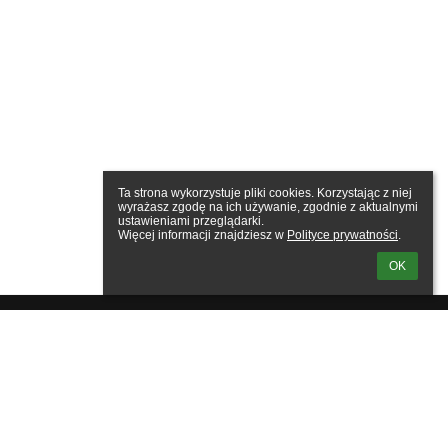
Ta strona wykorzystuje pliki cookies. Korzystając z niej 
wyrażasz zgodę na ich używanie, zgodnie z aktualnymi 
ustawieniami przeglądarki.

Więcej informacji znajdziesz w 
Polityce prywatności
.
OK
owanie
tkownika: