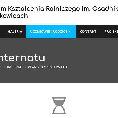
um Kształcenia Rolniczego im. Osadni
zkowicach
I
GALERIA
UCZNIOWIE I RODZICE
KONTAKT
PROJEK
Internatu
CE
/
INTERNAT
/
PLAN PRACY INTERNATU