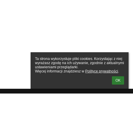
Ta strona wykorzystuje pliki cookies. Korzystając z niej 
wyrażasz zgodę na ich używanie, zgodnie z aktualnymi 
ustawieniami przeglądarki.

Więcej informacji znajdziesz w 
Polityce prywatności
.
OK
owanie
tkownika: