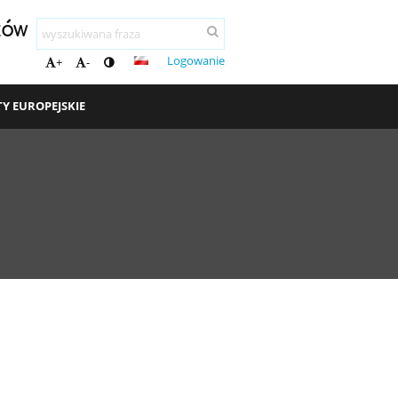
ków
Logowanie
+
-
TY EUROPEJSKIE